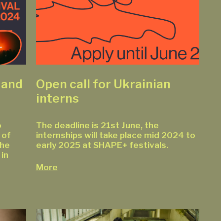
 and
Open call for Ukrainian
interns
o
The deadline is 21st June, the
 of
internships will take place mid 2024 to
the
early 2025 at SHAPE+ festivals.
 in
More